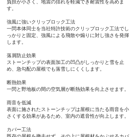
負担が小さく、地震の揺れを軽減でき耐震性を高めま
す。
強風に強いクリップロック工法
一閃本体同士を当社特許技術のクリップロック工法でし
っかりと固定、強風による飛散や煽りに対し強さを発揮
します。
落屑防止効果
ストーンチップの表面加工の凹凸がしっかりと雪を止
め、急勾配の屋根でも落雪しにくくします。
断熱効果
一閃と野地板の間の空気層が断熱効果を向上させます。
雨音を低減
表面に施されたストーンチップは屋根に当たる雨音を小
さくする効果があるため、室内の遮音性が向上します。
カバー工法
既存の屋根を撤去せず、その上に屋根材をかぶせるカバ