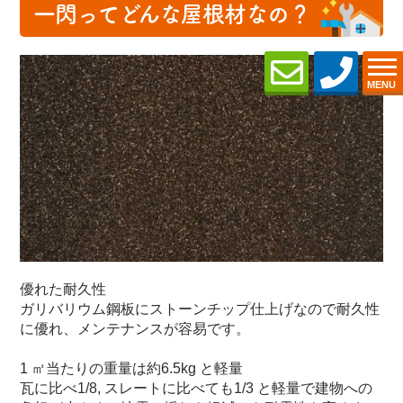
一閃ってどんな屋根材なの？
MENU
優れた耐久性
ガリバリウム鋼板にストーンチップ仕上げなので耐久性
に優れ、メンテナンスが容易です。
1 ㎡当たりの重量は約6.5kg と軽量
瓦に比べ1/8, スレートに比べても1/3 と軽量で建物への