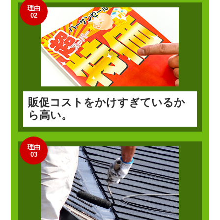
理由
02
販促コストをかけすぎているか
ら高い。
理由
03