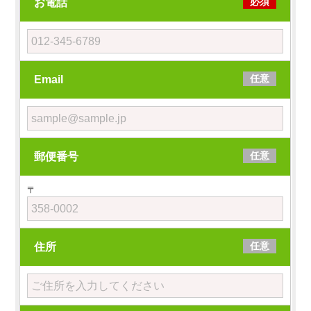
必須
お電話
任意
Email
任意
郵便番号
〒
任意
住所