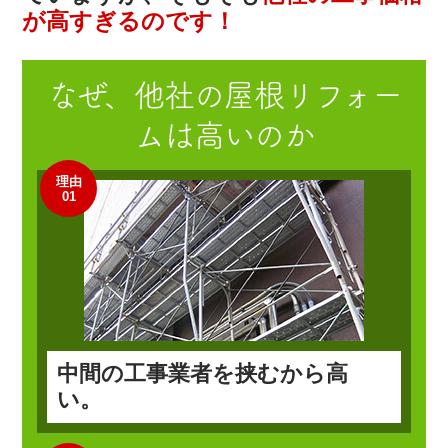
が高すぎるのです！
なぜ、他社の
屋根リフォー
ム
は高いのか
理由
01
中間の工事業者を挟むから高
い。