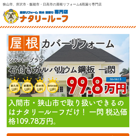
狭山市、所沢市・飯能市・日高市の屋根リフォーム&雨漏り専門店
入間市・狭山市で取り扱いできるの
はナタリールーフだけ！ 一閃 税込価
格109.
78
万円。