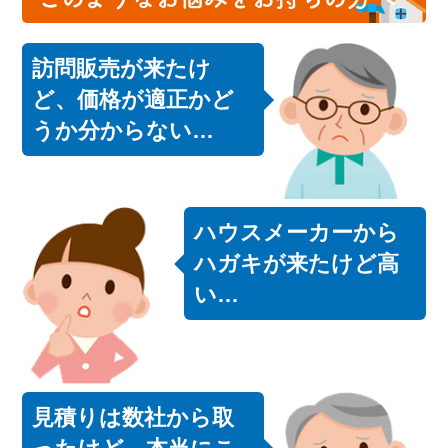
訪問販売が来たけ
ど、価格が適正かど
うか分からない…
ハウスメーカーから
ハガキが来たけど高
い…
見積りは数社から取