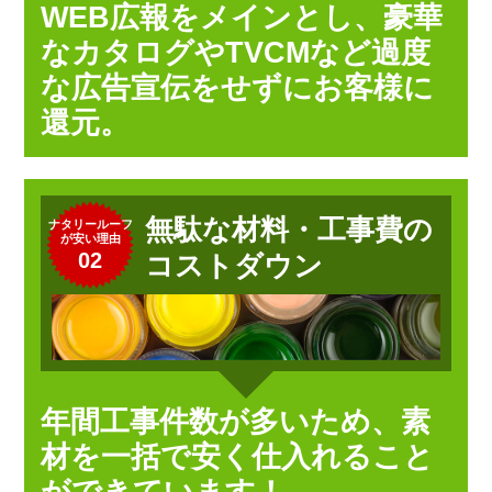
WEB広報をメインとし、豪華
なカタログやTVCMなど過度
な広告宣伝をせずにお客様に
還元。
無駄な材料・工事費の
ナタリールーフ
が安い理由
02
コストダウン
年間工事件数が多いため、素
材を一括で安く仕入れること
ができています！