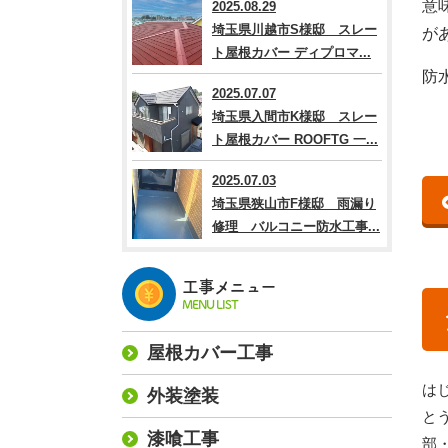
意
2025.08.29
埼玉県川越市S様邸 スレー
が
ト屋根カバー ディプロマ...
防
2025.07.07
埼玉県入間市K様邸 スレー
ト屋根カバー ROOFTG 一...
2025.07.03
埼玉県狭山市F様邸 雨漏り
修理 バルコニー防水工事...
工事メニュー
MENU LIST
屋根カバー工事
は
外装塗装
と
漆喰工事
部