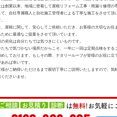
社は創業以来、地域に密着して屋根リフォーム工事・雨漏り修理の
して、自社専属職人と自社施工管理者による丁寧な施工をさせて頂
す。
た、屋根に関して、安心してご依頼いただき、お客様の大切なお住
るために最適なご提案をさせて頂いています。
根の劣化は自分たちでは気づきにくいものです。
分たちで気づかない場所だからこそ、一年に一回は定期点検をする
勧めしております。もしその際、ナタリールーフが皆様のお役に立
があれば幸いです。
客様がご納得いただけるまで親切丁寧にご説明いたしますので、気
談くださいませ。
ご相談
お見積り
診断
は
無料
!
お気軽にご