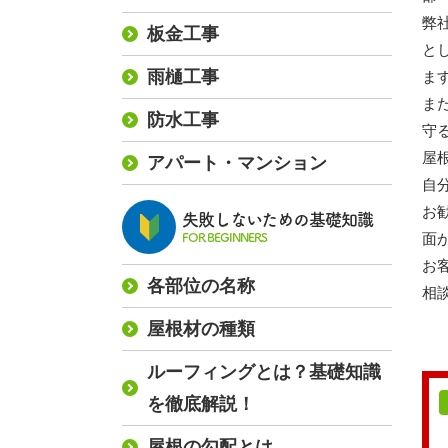
弊
板金工事
と
雨樋工事
ま
ま
防水工事
守
屋
アパート・マンション
自
お
失敗しないための基礎知識
面
FOR BEGINNERS
お
各部位の名称
相
屋根材の種類
ルーフィングとは？基礎知識
を徹底解説！
屋根の勾配とは