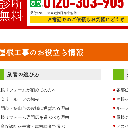
0120-303-905
診断
無料
受付 9:00~18:00
定休日 年中無休
お電話でのご依頼もお気軽にどうぞ
屋根工事のお役立ち情報
業者の選び方
屋根リフォームが初めての方へ
各部
ナタリールーフの強み
屋根
入間市・狭山市の皆様に選ばれる理由
ルー
屋根リフォーム専門店を選ぶべき理由
屋根
丁寧な診断報告書・屋根調査で選ぶ
アス