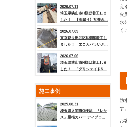
え
2026.07.11
埼玉県狭山市H様邸着工しま
火
した！ 【雨漏り】瓦葺き...
水
く
2026.07.09
東京都世田谷区K様邸着工し
ました！ エコカパラいぶ...
2026.07.06
埼玉県狭山市N様邸着工しま
した！ 「グリシェイドN...
施工事例
防
2025.08.31
す
埼玉県入間市O様邸 「レサ
ス」屋根カバー ディプロ...
お