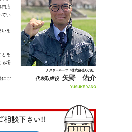
専門店
いてい
まいを
ことを
てる場
ナタリールーフ（株式会社ARISE）
矢野 佑介
軽にご
代表取締役
YUSUKE YANO
相談下さい!!