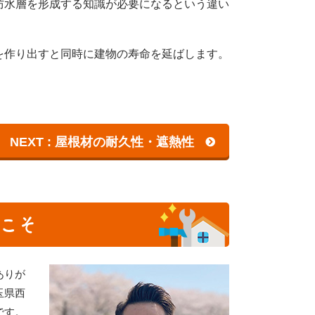
防水層を形成する知識が必要になるという違い
を作り出すと同時に建物の寿命を延ばします。
NEXT : 屋根材の耐久性・遮熱性
こそ
ありが
玉県西
です。