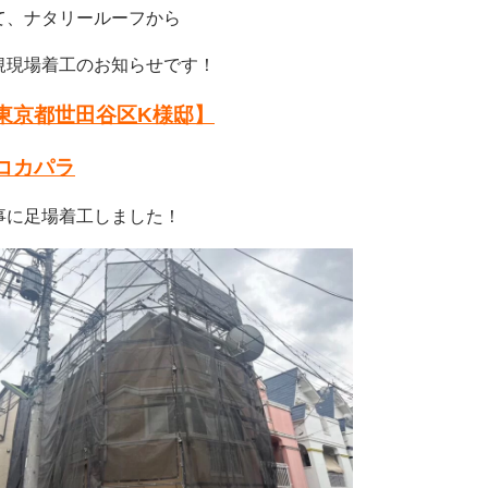
て、ナタリールーフから
規現場着工のお知らせです！
東京都世田谷区K様邸
】
コカパラ
事に足場着工しました！