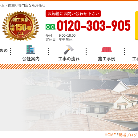
ーム・雨漏り専門店ならお任せ
お気軽にお問い合わせ下さい
0120-303-905
受付
9:00~18:00
定休日
年中無休
めの
会社案内
工事の流れ
施工事例
工
HOME
/
現場ブログ