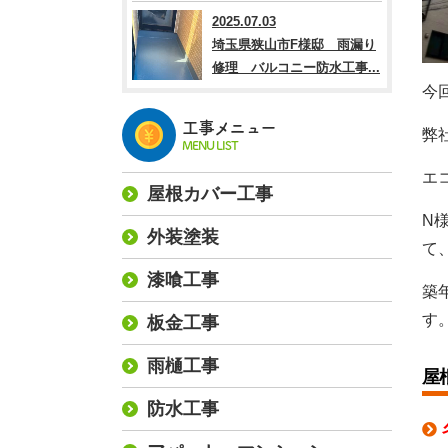
2025.07.03
埼玉県狭山市F様邸 雨漏り
修理 バルコニー防水工事...
今
工事メニュー
弊
MENU LIST
エ
屋根カバー工事
N
外装塗装
て
漆喰工事
築
す
板金工事
雨樋工事
屋
防水工事