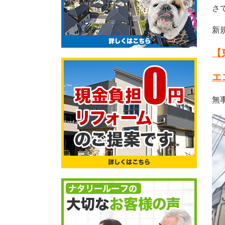
さ
新
【
エ
無