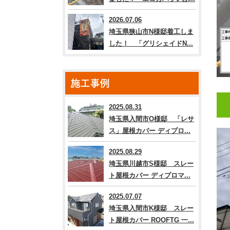
2026.07.06
埼玉県狭山市N様邸着工しま
した！ 「グリシェイドN...
施工事例
2025.08.31
埼玉県入間市O様邸 「レサ
ス」屋根カバー ディプロ...
2025.08.29
埼玉県川越市S様邸 スレー
ト屋根カバー ディプロマ...
2025.07.07
埼玉県入間市K様邸 スレー
ト屋根カバー ROOFTG 一...