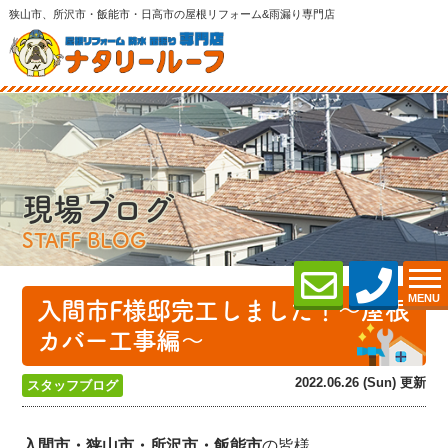
狭山市、所沢市・飯能市・日高市の屋根リフォーム&雨漏り専門店
現場ブログ
STAFF BLOG
MENU
入間市F様邸完工しました！～屋根
カバー工事編～
2022.06.26 (Sun) 更新
スタッフブログ
入間市・狭山市・所沢
市・飯能市
の皆様、