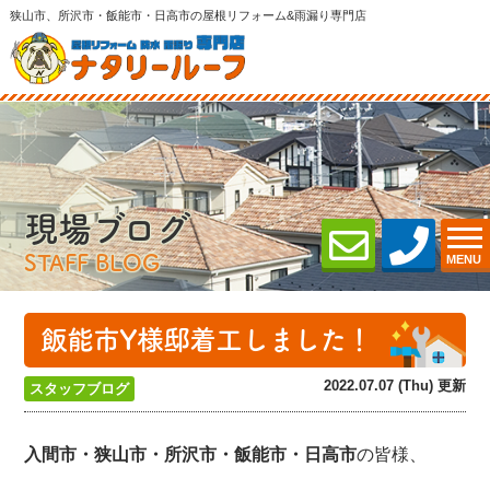
狭山市、所沢市・飯能市・日高市の屋根リフォーム&雨漏り専門店
現場ブログ
STAFF BLOG
MENU
飯能市Y様邸着工しました！
2022.07.07 (Thu) 更新
スタッフブログ
入間市・狭山市・所沢
市・飯能市・日高市
の皆様、