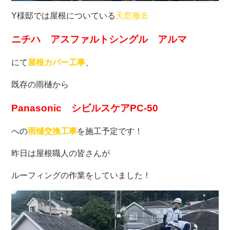
Y様邸では屋根についている
天窓撤去
ニチハ アスファルトシングル アルマ
にて
屋根カバー工事
、
既存の雨樋から
Panasonic シビルスケアPC-50
への
雨樋交換工事
を施工予定です！
昨日は屋根職人の皆さんが
ルーフィングの作業をしていました！