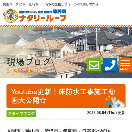
狭山市、所沢市・飯能市・日高市の屋根リフォーム&雨漏り専門店
現場ブログ
MENU
STAFF BLOG
Youtube更新！床防水工事施工動
画大公開☆
2022.08.04 (Thu) 更新
スタッフブログ
入間市・狭山市・所沢
市・飯能市・日高市
の皆様、