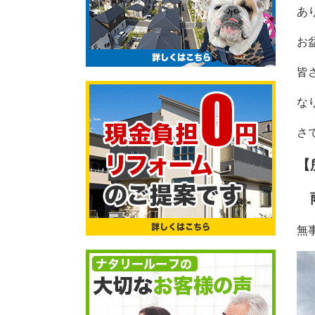
あ
お
皆
な
さ
【
雨
無