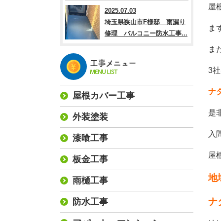
屋
2025.07.03
埼玉県狭山市F様邸 雨漏り
ま
修理 バルコニー防水工事...
ま
工事メニュー
3
MENU LIST
ナ
屋根カバー工事
是
外装塗装
入
漆喰工事
屋
板金工事
地
雨樋工事
ナ
防水工事