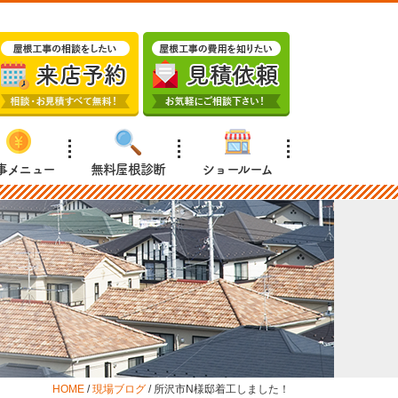
事メニュー
無料屋根診断
ショールーム
HOME
/
現場ブログ
/
所沢市N様邸着工しました！