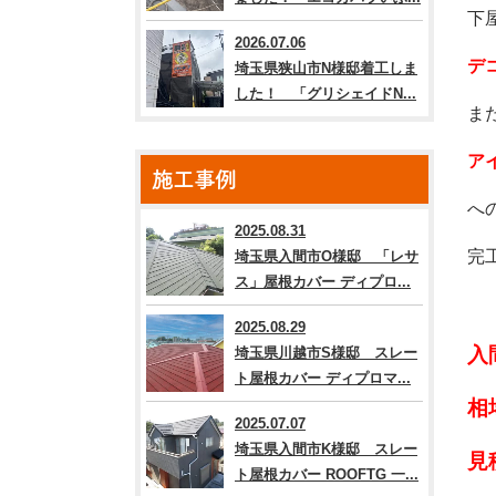
下
2026.07.06
デ
埼玉県狭山市N様邸着工しま
した！ 「グリシェイドN...
ま
ア
施工事例
へ
2025.08.31
完
埼玉県入間市O様邸 「レサ
ス」屋根カバー ディプロ...
2025.08.29
入
埼玉県川越市S様邸 スレー
ト屋根カバー ディプロマ...
相
2025.07.07
埼玉県入間市K様邸 スレー
見
ト屋根カバー ROOFTG 一...