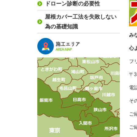
ドローン診断の必要性
屋根カバー工法を失敗しない
為の基礎知識
み
施工エリア
心
AREA MAP
フリ
〒3
電
そ
ご
ご