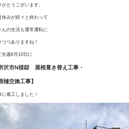
りがとうございます。
盆休みが続々と終わって
さんの生活も通常運転に
りつつありますね！
て
先週8月10日に
所沢市N様邸 屋根葺き替え工事・
樋交換工事】
事に着工しました！