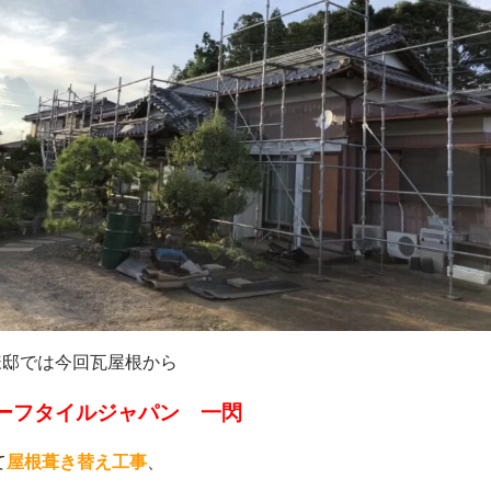
様邸では今回瓦屋根から
ーフタイルジャパン 一閃
て
屋根葺き替え工事
、