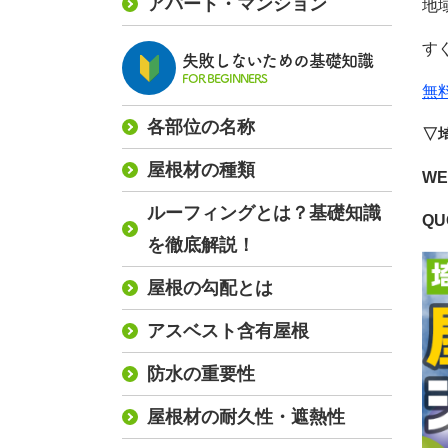
アパート・マンション
地
す
失敗しないための基礎知識
FOR BEGINNERS
無
各部位の名称
▽
屋根材の種類
W
ルーフィングとは？基礎知識
Q
を徹底解説！
屋根の勾配とは
アスベスト含有屋根
防水の重要性
屋根材の耐久性・遮熱性