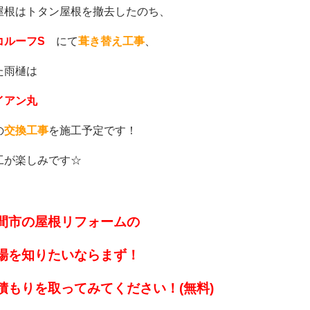
屋根はトタン屋根を撤去したのち、
コルーフS
にて
葺き替え工事
、
た雨樋は
イアン丸
の
交換工事
を施工予定です！
工が楽しみです☆
間市の屋根リフォームの
場を知りたいなら
まず！
積もりを取ってみてください！(無料)