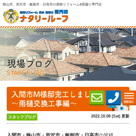
狭山市、所沢市・飯能市・日高市の屋根リフォーム&雨漏り専門店
現場ブログ
STAFF BLOG
入間市M様邸完工しました！
～雨樋交換工事編～
MENU
2022.10.08 (Sat) 更新
スタッフブログ
入間市・狭山市・所沢
市・飯能市・日高市
の皆様、