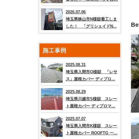
2026.07.06
埼玉県狭山市N様邸着工しま
Be
した！ 「グリシェイドN...
施工事例
2025.08.31
埼玉県入間市O様邸 「レサ
ス」屋根カバー ディプロ...
2025.08.29
埼玉県川越市S様邸 スレー
ト屋根カバー ディプロマ...
2025.07.07
埼玉県入間市K様邸 スレー
ト屋根カバー ROOFTG 一...