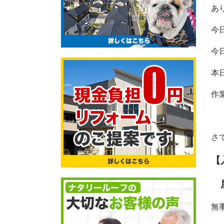
あ
今
今
本
作
さ
【
屋
無