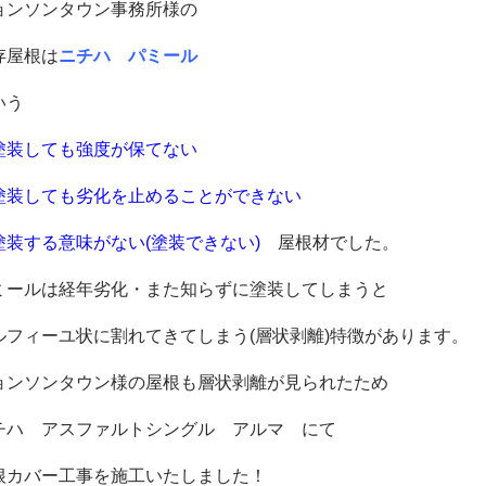
ョンソンタウン事務所様の
存屋根は
ニチハ パミール
いう
塗装しても強度が保てない
塗装しても劣化を止めることができない
塗装する意味がない(塗装できない)
屋根材でした。
ミールは経年劣化・また知らずに塗装してしまうと
ルフィーユ状に割れてきてしまう(層状剥離)特徴があります。
ョンソンタウン様の屋根も層状剥離が見られたため
チハ アスファルトシングル アルマ にて
根カバー工事を施工いたしました！