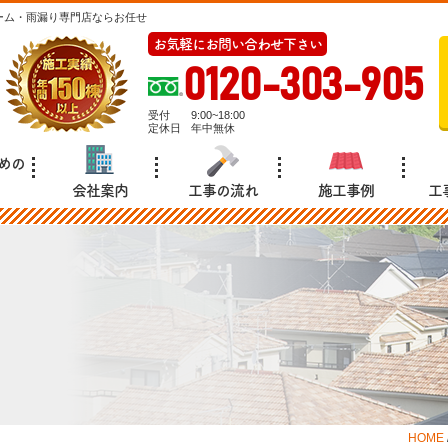
ーム・雨漏り専門店ならお任せ
お気軽にお問い合わせ下さい
0120-303-905
受付
9:00~18:00
定休日
年中無休
めの
会社案内
工事の流れ
施工事例
工
HOME