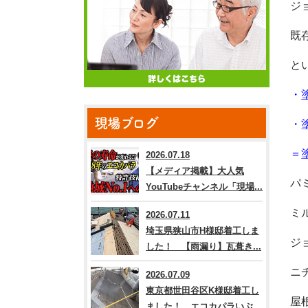
ジ
既
と
・
現場ブログ
・
＝
2026.07.18
【メディア掲載】大人気
パ
YouTubeチャンネル「現場...
ミ
2026.07.11
埼玉県狭山市H様邸着工しま
ジ
した！ 【雨漏り】瓦葺き...
ニ
2026.07.09
東京都世田谷区K様邸着工し
屋
ました！ エコカパラいぶ...