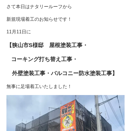
さて本日はナタリールーフから
新規現場着工のお知らせです！
11月11日に
【狭山市S
様邸 屋根塗装工事・
コーキング打ち替え工事・
外壁塗装工事
・バルコニー防水塗装
工事
】
無事に足場着工いたしました！