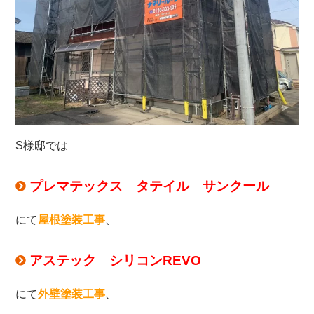
S様邸では
プレマテックス タテイル サンクール
にて
屋根塗装工事
、
アステック シリコンREVO
にて
外壁塗装工事
、