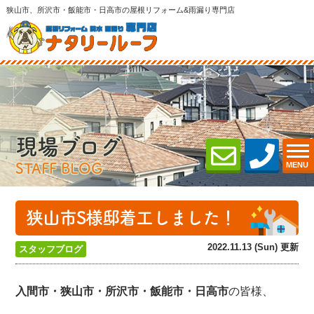
狭山市、所沢市・飯能市・日高市の屋根リフォーム&雨漏り専門店
現場ブログ
MENU
STAFF BLOG
狭山市S様邸着工しました！
2022.11.13 (Sun) 更新
スタッフブログ
入間市・狭山市・所沢
市・飯能市・日高市
の皆様、