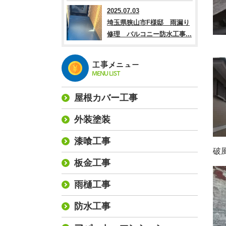
2025.07.03
埼玉県狭山市F様邸 雨漏り
修理 バルコニー防水工事...
工事メニュー
MENU LIST
屋根カバー工事
外装塗装
漆喰工事
破
板金工事
雨樋工事
防水工事