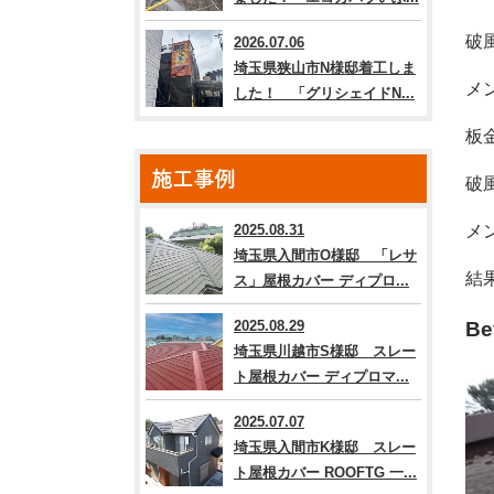
破
2026.07.06
埼玉県狭山市N様邸着工しま
メ
した！ 「グリシェイドN...
板
施工事例
破
2025.08.31
メ
埼玉県入間市O様邸 「レサ
結
ス」屋根カバー ディプロ...
2025.08.29
Be
埼玉県川越市S様邸 スレー
ト屋根カバー ディプロマ...
2025.07.07
埼玉県入間市K様邸 スレー
ト屋根カバー ROOFTG 一...