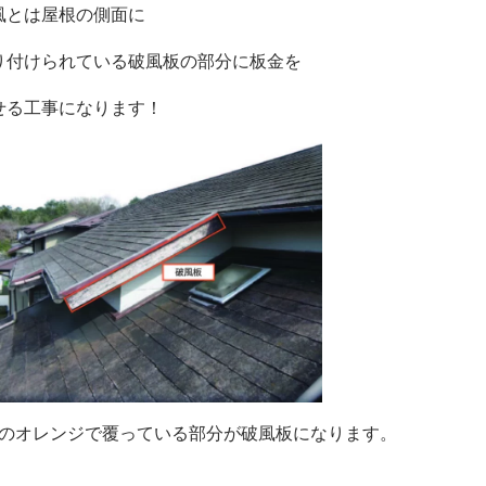
風とは
屋根の側面に
り付けられている破風板の部分に板金を
せる工事になります！
このオレンジで覆っている部分が
破風板になります。