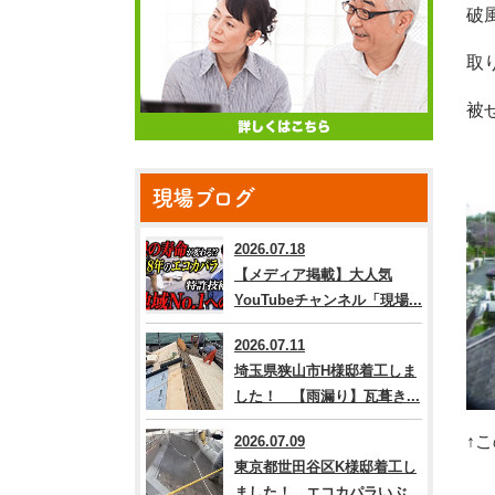
破
取
被
現場ブログ
2026.07.18
【メディア掲載】大人気
YouTubeチャンネル「現場...
2026.07.11
埼玉県狭山市H様邸着工しま
した！ 【雨漏り】瓦葺き...
↑
2026.07.09
東京都世田谷区K様邸着工し
ました！ エコカパラいぶ...