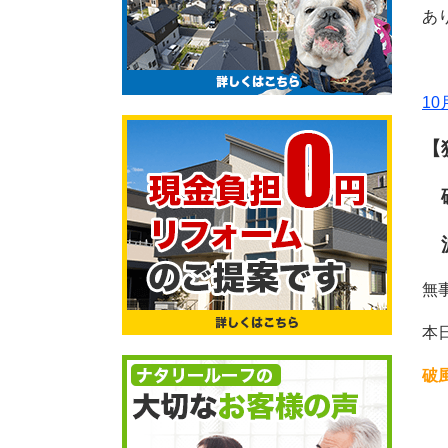
あ
1
【
破
波
無
本
破