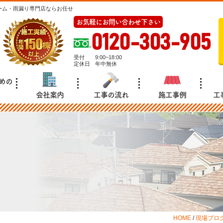
ーム・雨漏り専門店ならお任せ
お気軽にお問い合わせ下さい
0120-303-905
受付
9:00~18:00
定休日
年中無休
めの
会社案内
工事の流れ
施工事例
工
HOME
/
現場ブロ