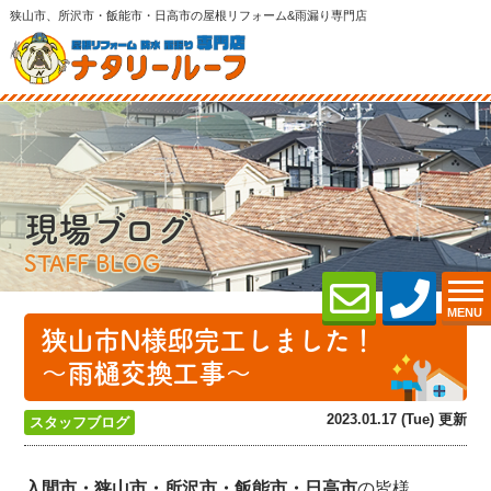
狭山市、所沢市・飯能市・日高市の屋根リフォーム&雨漏り専門店
現場ブログ
STAFF BLOG
MENU
狭山市N様邸完工しました！
～雨樋交換工事～
2023.01.17 (Tue) 更新
スタッフブログ
入間市・狭山市・所沢
市・飯能市・日高市
の皆様、