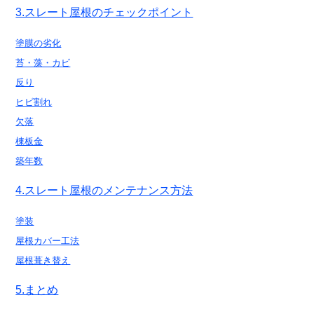
3.スレート屋根のチェックポイント
塗膜の劣化
苔・藻・カビ
反り
ヒビ割れ
欠落
棟板金
築年数
4.スレート屋根のメンテナンス方法
塗装
屋根カバー工法
屋根葺き替え
5.まとめ