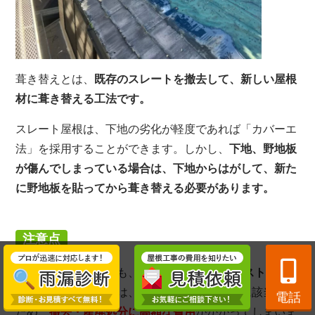
葺き替えとは、
既存のスレートを撤去して、新しい屋根
材に葺き替える工法です。
スレート屋根は、下地の劣化が軽度であれば「カバーエ
法」を採用することができます。しかし、
下地、野地板
が傷んでしまっている場合は、下地からはがして、新た
に野地板を貼ってから葺き替える必要があります。
注意点
スレート屋根の中でも、
1990年以前
の
アスベスト含有
タイプ
のスレート材は、
特別管理産業廃棄物
に該当する
電話
ため、
撤去・産廃処分に高額な費用
がかかってしまいま