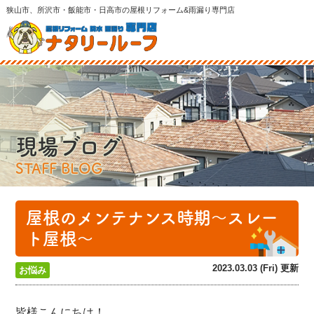
狭山市、所沢市・飯能市・日高市の屋根リフォーム&雨漏り専門店
現場ブログ
STAFF BLOG
屋根のメンテナンス時期〜スレー
ト屋根〜
2023.03.03 (Fri) 更新
お悩み
皆様こんにちは！