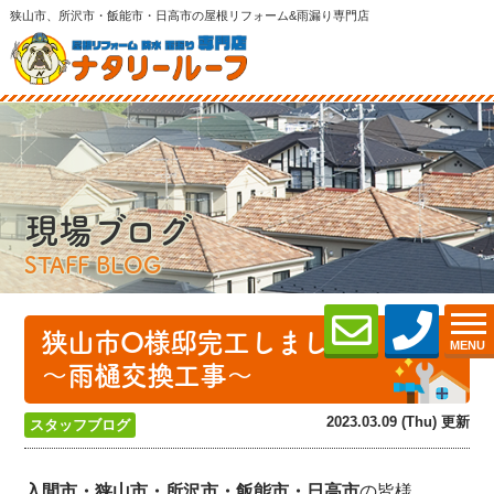
狭山市、所沢市・飯能市・日高市の屋根リフォーム&雨漏り専門店
現場ブログ
STAFF BLOG
狭山市O様邸完工しました！
MENU
～雨樋交換工事～
2023.03.09 (Thu) 更新
スタッフブログ
入間市・狭山市・所沢
市・飯能市・日高市
の皆様、