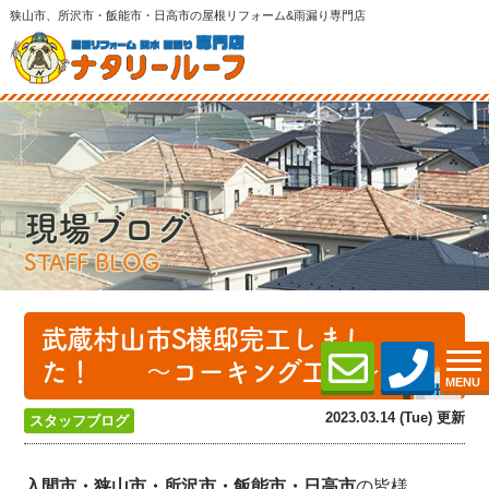
狭山市、所沢市・飯能市・日高市の屋根リフォーム&雨漏り専門店
現場ブログ
STAFF BLOG
武蔵村山市S様邸完工しまし
た！ ～コーキング工事～
MENU
2023.03.14 (Tue) 更新
スタッフブログ
入間市・狭山市・所沢
市・飯能市・日高市
の皆様、