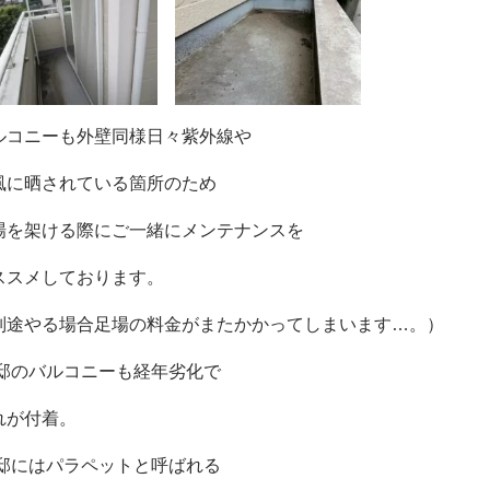
ルコニーも外壁同様日々紫外線や
風に晒されている箇所のため
場を架ける際にご一緒にメンテナンスを
ススメしております。
別途やる場合足場の料金がまたかかってしまいます…。）
様邸のバルコニーも経年劣化で
れが付着。
様邸にはパラペットと呼ばれる