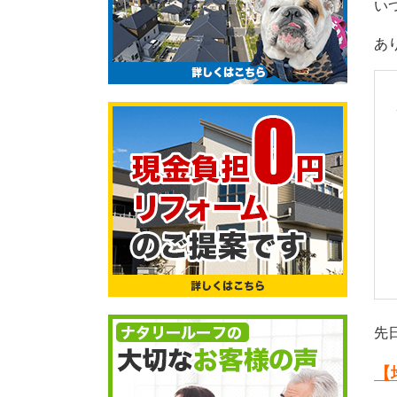
い
あ
先
【