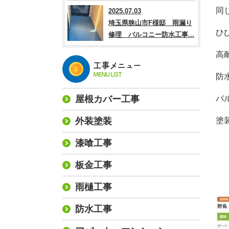
同
2025.07.03
埼玉県狭山市F様邸 雨漏り
ひ
修理 バルコニー防水工事...
高
工事メニュー
MENU LIST
防
屋根カバー工事
バ
外装塗装
塗
漆喰工事
板金工事
雨樋工事
防水工事