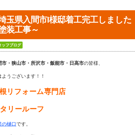
埼玉県入間市I様邸着工完工しまし
塗装工事～
タッフブログ
間市・狭山市・所沢
市・飯能市・日高市
の皆様、
はようございます！！
根リフォーム専門店
タリールーフ
業の樋口
です。