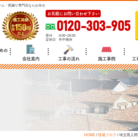
ーム・雨漏り専門店ならお任せ
お気軽にお問い合わせ下さい
0120-303-905
受付
9:00~18:00
定休日
年中無休
めの
会社案内
工事の流れ
施工事例
工
HOME
/
現場ブログ
/
埼玉県入間