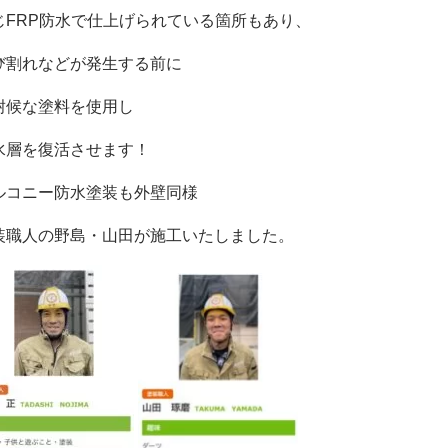
じFRP防水で仕上げられている箇所もあり、
び割れなどが発生する前に
耐候な塗料を使用し
水層を復活させます！
ルコニー防水塗装も外壁同様
装職人の野島・山田が施工いたしました。