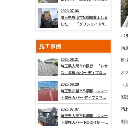
2026.07.06
埼玉県狭山市N様邸着工しま
した！ 「グリシェイドN...
バ
施工事例
雨
2025.08.31
足
埼玉県入間市O様邸 「レサ
オ
ス」屋根カバー ディプロ...
2025.08.29
（
埼玉県川越市S様邸 スレー
I
ト屋根カバー ディプロマ...
汚
2025.07.07
埼玉県入間市K様邸 スレー
I
ト屋根カバー ROOFTG 一...