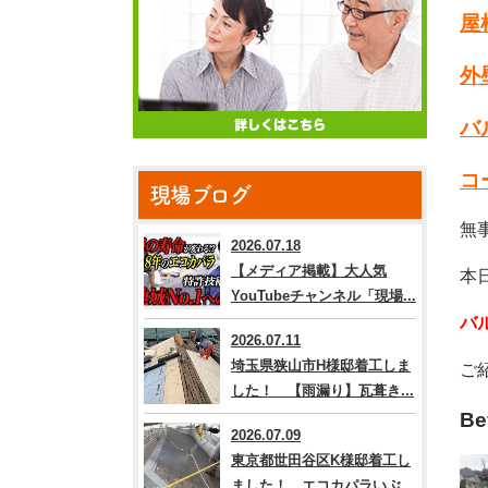
屋
外
バ
コ
現場ブログ
無
2026.07.18
【メディア掲載】大人気
本
YouTubeチャンネル「現場...
バ
2026.07.11
埼玉県狭山市H様邸着工しま
ご
した！ 【雨漏り】瓦葺き...
Be
2026.07.09
東京都世田谷区K様邸着工し
ました！ エコカパラいぶ...