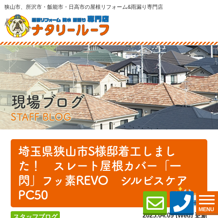
狭山市、所沢市・飯能市・日高市の屋根リフォーム&雨漏り専門店
現場ブログ
STAFF BLOG
埼玉県狭山市S様邸着工しまし
た！ スレート屋根カバー「一
閃」フッ素REVO シルビスケア
PC50
MENU
2025.04.09 (Wed) 更新
スタッフブログ