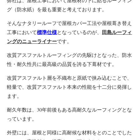
弊社は、屋根工事において屋根材の下に貼るルーフィン
グ（防水紙）を最も重要と考えております。
そんなナタリールーフで屋根カバー工法や屋根葺き替え
工事において
となっているのが、
標準仕様
田島ルーフィ
です。
ングのニューライナー
改質アスファルトルーフィングの先駆けとなった、防水
性・耐久性共に最高級の品質を誇る下葺材です。
改質アスファルト層を不織布と原紙で挟み込むことで、
軽量で、改質アスファルト本来の性能を十二分に発揮し
ます。
耐久年数は、30年前後もある高耐久なルーフィングとな
っています。
外壁には、屋根と同様に高耐候な材料をとのことでした