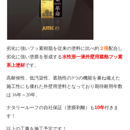
劣化に強いフッ素樹脂を従来の塗料に比べ約
配合し
２倍
劣化に強い塗膜を形成する
水性形一液外壁用遮熱フッ素
です。
系上塗材
高耐候性、低汚染性、遮熱性の3つの機能を兼ね備えた
施工性にも優れた外壁用塗料となっており期待耐用年数
は 16年～20年、
ナタリールーフの自社保証（塗膜剥離）も
付きま
10
年
す！
以上の工事を施工予定です！