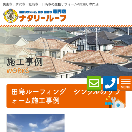
狭山市、所沢市・飯能市・日高市の屋根リフォーム&雨漏り専門店
施工事例
WORKS
MENU
田島ルーフィング シングルのリフ
ォーム施工事例