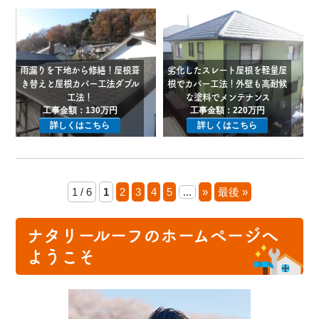
雨漏りを下地から修繕！屋根葺
劣化したスレート屋根を軽量屋
き替えと屋根カバー工法ダブル
根でカバー工法！外壁も高耐候
工法！
な塗料でメンテナンス
工事金額：130万円
工事金額：220万円
詳しくはこちら
詳しくはこちら
1 / 6
1
2
3
4
5
...
»
最後 »
ナタリールーフのホームページへ
ようこそ