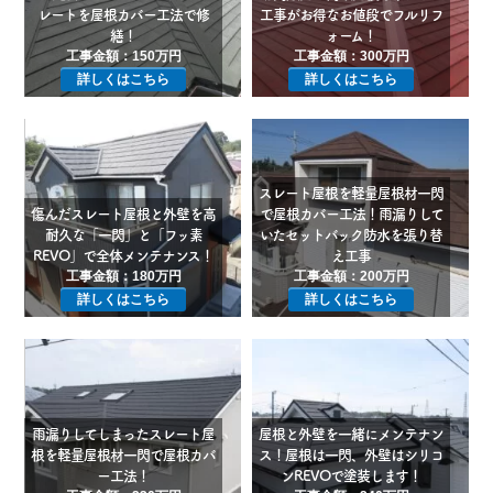
レートを屋根カバー工法で修
工事がお得なお値段でフルリフ
繕！
ォーム！
工事金額：150万円
工事金額：300万円
詳しくはこちら
詳しくはこちら
スレート屋根を軽量屋根材一閃
傷んだスレート屋根と外壁を高
で屋根カバー工法！雨漏りして
耐久な「一閃」と「フッ素
いたセットバック防水を張り替
REVO」で全体メンテナンス！
え工事
工事金額：180万円
工事金額：200万円
詳しくはこちら
詳しくはこちら
雨漏りしてしまったスレート屋
屋根と外壁を一緒にメンテナン
根を軽量屋根材一閃で屋根カバ
ス！屋根は一閃、外壁はシリコ
ー工法！
ンREVOで塗装します！