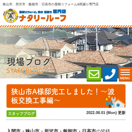
狭山市、所沢市・飯能市・日高市の屋根リフォーム&雨漏り専門店
現場ブログ
STAFF BLOG
MENU
狭山市A様邸完工しました！～波
板交換工事編～
2022.08.01 (Mon) 更新
スタッフブログ
入間市・狭山市・所沢
市・飯能市・日高市
の皆様、