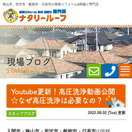
狭山市、所沢市・飯能市・日高市の屋根リフォーム&雨漏り専門店
現場ブログ
STAFF BLOG
MENU
Youtube更新！高圧洗浄動画公開
☆なぜ高圧洗浄は必要なの？
2022.08.02 (Tue) 更新
スタッフブログ
入間市・狭山市・所沢
市・飯能市・日高市
の皆様、