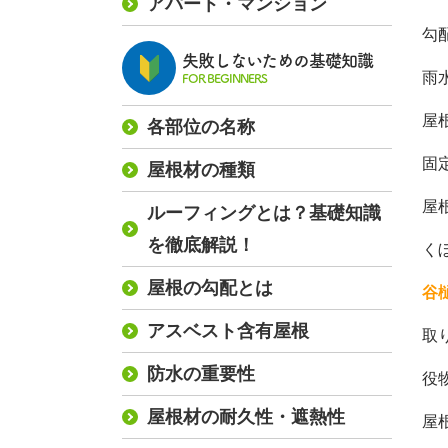
アパート・マンション
勾
失敗しないための基礎知識
雨
FOR BEGINNERS
屋
各部位の名称
固
屋根材の種類
屋
ルーフィングとは？基礎知識
を徹底解説！
く
屋根の勾配とは
谷
アスベスト含有屋根
取
防水の重要性
役
屋根材の耐久性・遮熱性
屋