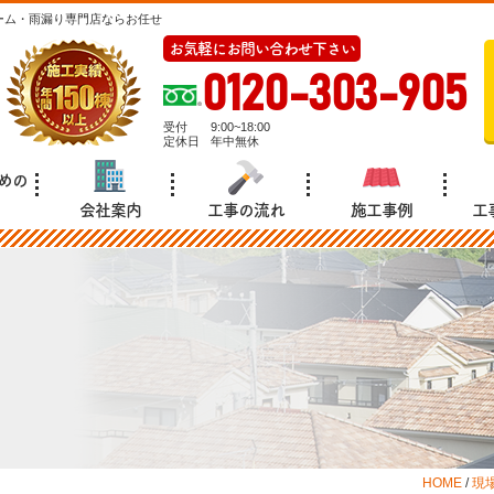
ーム・雨漏り専門店ならお任せ
お気軽にお問い合わせ下さい
0120-303-905
受付
9:00~18:00
定休日
年中無休
めの
会社案内
工事の流れ
施工事例
工
HOME
/
現