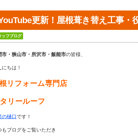
YouTube更新！屋根葺き替え工事
タッフブログ
間市・狭山市・所沢
市・飯能市
の皆様、
んにちは！
根リフォーム専門店
タリールーフ
業の樋口
です！
つもブログをご覧いただき