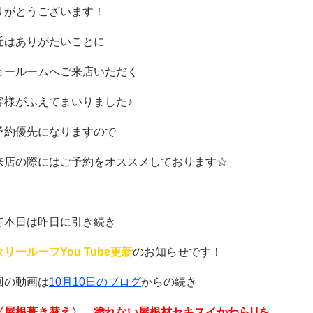
りがとうございます！
近はありがたいことに
ョールームへご来店いただく
客様がふえてまいりました♪
予約優先になりますので
来店の際にはご予約をオススメしております☆
て本日は昨日に引き続き
リールーフYou Tube更新
のお知らせです！
回の動画は
10月10日のブログ
から
の続き
〈屋根葺き替え〉 塗れない屋根材セキスイかわらUを