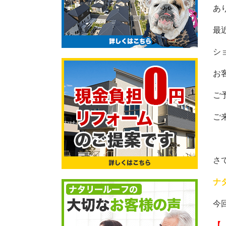
あ
最
シ
お
ご
ご
さ
ナタ
今
【