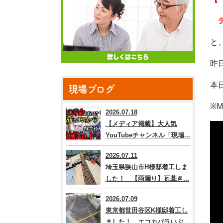
デ
と
昨
本
現場ブログ
※
2026.07.18
【メディア掲載】大人気
YouTubeチャンネル「現場...
2026.07.11
埼玉県狭山市H様邸着工しま
した！ 【雨漏り】瓦葺き...
2026.07.09
東京都世田谷区K様邸着工し
ました！ エコカパラいぶ...