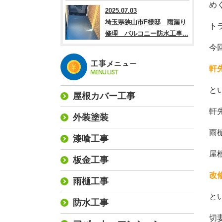
め
2025.07.03
埼玉県狭山市F様邸 雨漏り
ト
修理 バルコニー防水工事...
今
工事メニュー
軒
MENU LIST
と
屋根カバー工事
軒
外装塗装
雨
漆喰工事
屋
板金工事
改
雨樋工事
と
防水工事
切