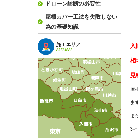
ドローン診断の必要性
屋根カバー工法を失敗しない
為の基礎知識
施工エリア
入
AREA MAP
相
見
屋
ま
ま
3