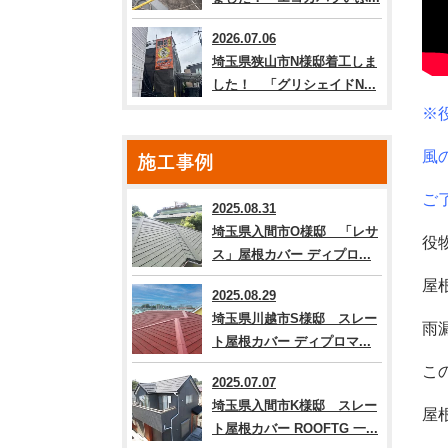
2026.07.06
埼玉県狭山市N様邸着工しま
した！ 「グリシェイドN...
※
風
施工事例
ご
2025.08.31
埼玉県入間市O様邸 「レサ
役
ス」屋根カバー ディプロ...
屋
2025.08.29
埼玉県川越市S様邸 スレー
雨
ト屋根カバー ディプロマ...
こ
2025.07.07
埼玉県入間市K様邸 スレー
屋
ト屋根カバー ROOFTG 一...