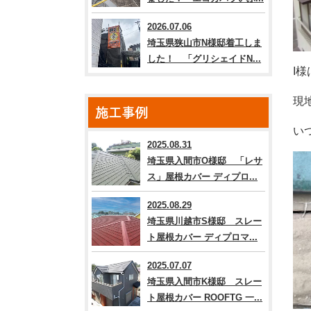
2026.07.06
埼玉県狭山市N様邸着工しま
した！ 「グリシェイドN...
I
現
施工事例
い
2025.08.31
埼玉県入間市O様邸 「レサ
ス」屋根カバー ディプロ...
2025.08.29
埼玉県川越市S様邸 スレー
ト屋根カバー ディプロマ...
2025.07.07
埼玉県入間市K様邸 スレー
ト屋根カバー ROOFTG 一...