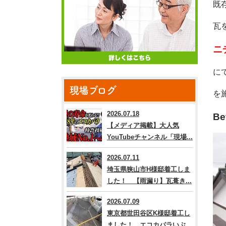
既
瓦
ニ
に
現場ブログ
を
2026.07.18
Be
【メディア掲載】大人気
YouTubeチャンネル「現場...
2026.07.11
埼玉県狭山市H様邸着工しま
した！ 【雨漏り】瓦葺き...
2026.07.09
東京都世田谷区K様邸着工し
ました！ エコカパラいぶ...