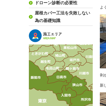
ドローン診断の必要性
よ
屋根カバー工法を失敗しない
為の基礎知識
施工エリア
AREA MAP
剥
新