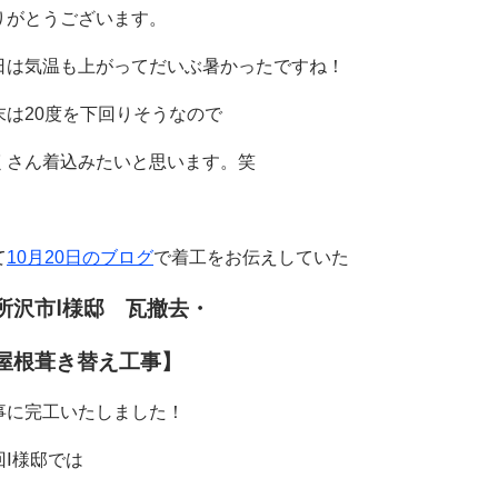
りがとうございます。
日は気温も上がってだいぶ暑かったですね！
末は20度を下回りそうなので
くさん着込みたいと思います。笑
て
10月20日のブログ
で着工をお伝えしていた
所沢市Ⅰ様邸 瓦撤去・
根葺き替え工事】
事に完工いたしました！
回Ⅰ様邸では