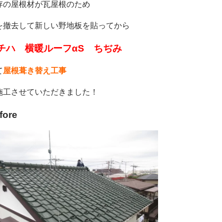
存の屋根材が瓦屋根のため
を撤去して新しい野地板を貼ってから
チハ 横暖ルーフαS ちぢみ
て
屋根葺き替え工事
施工させていただきました！
fore