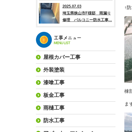
2025.07.03
↑
埼玉県狭山市F様邸 雨漏り
修理 バルコニー防水工事...
工事メニュー
MENU LIST
屋根カバー工事
外装塗装
漆喰工事
棟
板金工事
ま
雨樋工事
防水工事