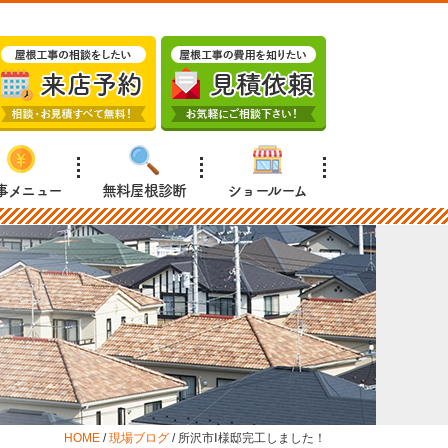
事メニュー
無料屋根診断
ショールーム
HOME
/
現場ブログ
/
所沢市Ⅰ様邸完工しました！