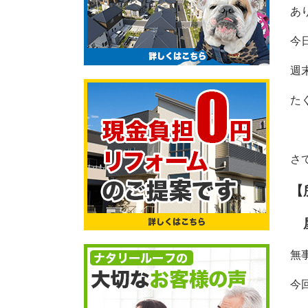
あ
今
週
た
さ
【
屋
無
今