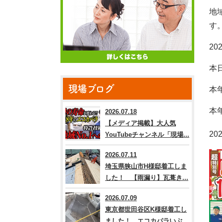
地
す
2
本
現場ブログ
本
本
2026.07.18
【メディア掲載】大人気
20
YouTubeチャンネル「現場...
2026.07.11
埼玉県狭山市H様邸着工しま
した！ 【雨漏り】瓦葺き...
2026.07.09
東京都世田谷区K様邸着工し
ました！ エコカパラいぶ...