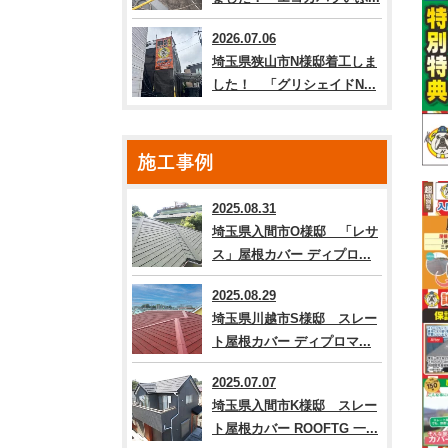
2026.07.06
埼玉県狭山市N様邸着工しま
した！ 「グリシェイドN...
施工事例
2025.08.31
埼玉県入間市O様邸 「レサ
ス」屋根カバー ディプロ...
2025.08.29
埼玉県川越市S様邸 スレー
ト屋根カバー ディプロマ...
2025.07.07
埼玉県入間市K様邸 スレー
ト屋根カバー ROOFTG 一...