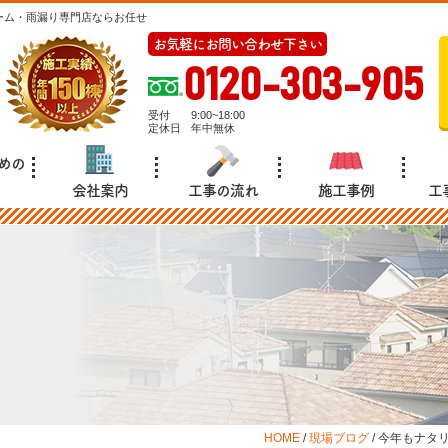
ーム・雨漏り専門店ならお任せ
お気軽にお問い合わせ下さい
0120-303-905
受付
9:00~18:00
定休日
年中無休
めの
会社案内
工事の流れ
施工事例
工
HOME
/
現場ブログ
/
今年もナタ