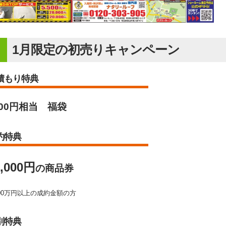
1月限定の初売りキャンペーン
積もり特典
00円
相当 福袋
約特典
0,000円
の商品券
00万円以上の成約金額の方
別特典