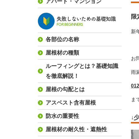
アパート・マンション
限
失敗しないための基礎知識
FOR BEGINNERS
新
各部位の名称
屋根材の種類
お
ルーフィングとは？基礎知識
雨
を徹底解説！
01
屋根の勾配とは
ま
アスベスト含有屋根
防水の重要性
↓
屋根材の耐久性・遮熱性