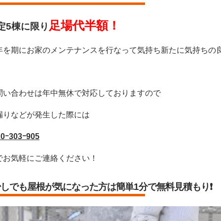
足場代半額！
定5棟に限り
年を期にお家のメンテナンスを行なって気持ち新たに気持ちの
問い合わせは年中無休で対応しておりますので
漏りなどが発生した際には
20ｰ303ｰ905
でお気軽にご連絡ください！
少しでも屋根が気になった方は
簡単1分で無料見積もり