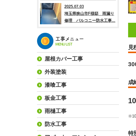
2025.07.03
埼玉県狭山市F様邸 雨漏り
修理 バルコニー防水工事...
工事メニュー
MENU LIST
見
屋根カバー工事
30
外装塗装
成
漆喰工事
板金工事
1
雨樋工事
※1
防水工事
特