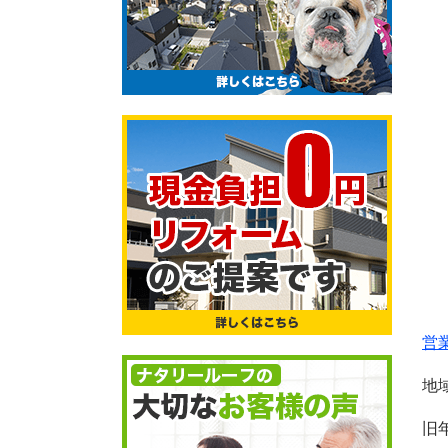
営
地
旧