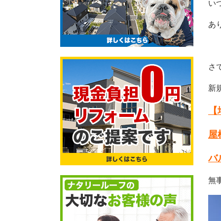
い
あ
さ
新
【
屋
バ
無