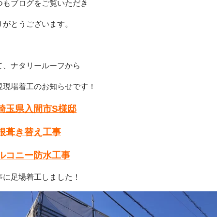
つもブログをご覧いただき
りがとうございます。
て、ナタリールーフから
規現場着工のお知らせです！
埼玉県入間市S
様邸
根葺き替え工事
ルコニー防水工事
事に足場着工しました！