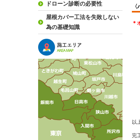
ドローン診断の必要性
〈
屋根カバー工法を失敗しない
＊
為の基礎知識
施工エリア
AREA MAP
以
完