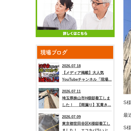
現場ブログ
2026.07.18
【メディア掲載】大人気
YouTubeチャンネル「現場...
2026.07.11
埼玉県狭山市H様邸着工しま
S
様
した！ 【雨漏り】瓦葺き...
最
2026.07.09
東京都世田谷区K様邸着工し
S
ました！ エコカパラいぶ...