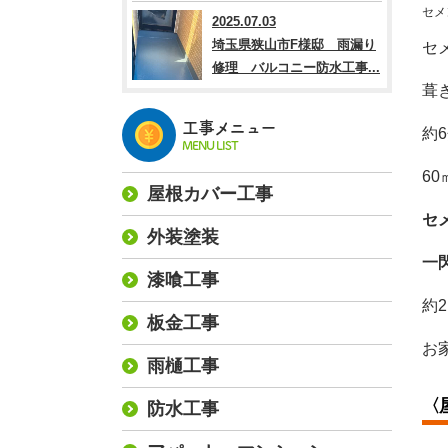
セメ
2025.07.03
埼玉県狭山市F様邸 雨漏り
セ
修理 バルコニー防水工事...
葺
工事メニュー
約
MENU LIST
6
屋根カバー工事
セ
外装塗装
一
漆喰工事
約
板金工事
お
雨樋工事
〈
防水工事