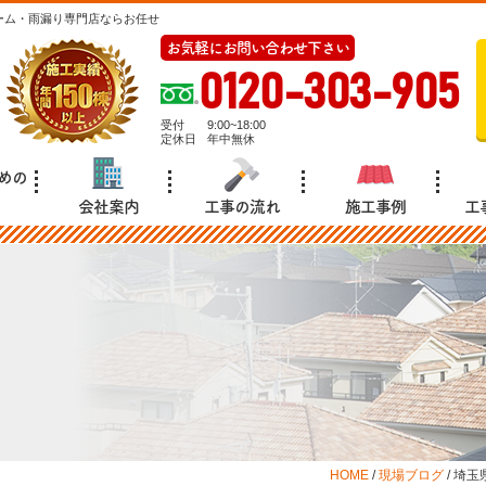
ーム・雨漏り専門店ならお任せ
お気軽にお問い合わせ下さい
0120-303-905
受付
9:00~18:00
定休日
年中無休
めの
会社案内
工事の流れ
施工事例
工
HOME
/
現場ブログ
/
埼玉