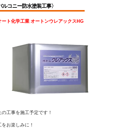
バルコニー防水塗装
工事〉
オート化学工業 オートンウレアックスHG
上の工事を施工予定です！
工をお楽しみに！