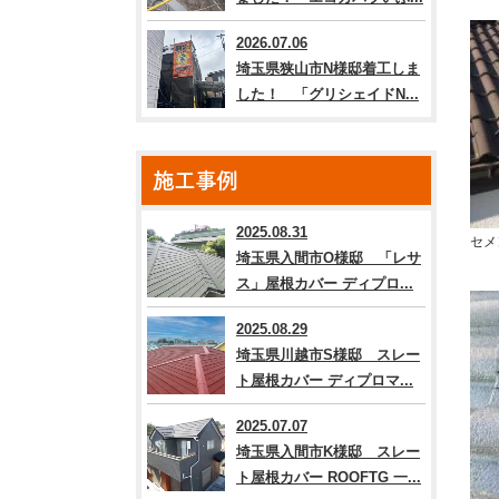
2026.07.06
埼玉県狭山市N様邸着工しま
した！ 「グリシェイドN...
施工事例
2025.08.31
セメ
埼玉県入間市O様邸 「レサ
ス」屋根カバー ディプロ...
2025.08.29
埼玉県川越市S様邸 スレー
ト屋根カバー ディプロマ...
2025.07.07
埼玉県入間市K様邸 スレー
ト屋根カバー ROOFTG 一...