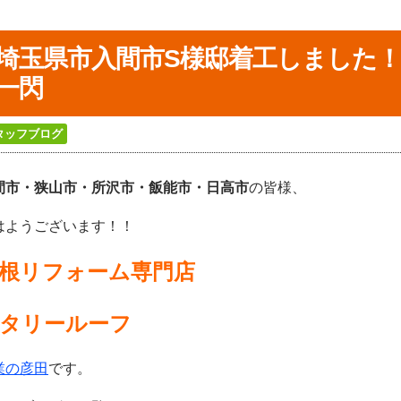
埼玉県市入間市S様邸着工しました
一閃
タッフブログ
間市・狭山市・所沢
市・飯能市・日高市
の皆様、
はようございます！！
根リフォーム専門店
タリールーフ
業の彦田
です。