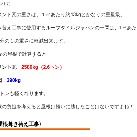
ント瓦
メント瓦の重さは、１㎡あたり約43kgとかなりの重量級。
き替え工事に使用するルーフタイルジャパンの一閃は、1㎡あたり
6分の１の重さに軽減出来ます。
0㎡の屋根で計算すると
メント瓦
2580kg（2.6トン）
閃
390kg
2トンも軽くなります。
家の負担を考えると屋根は軽いに越したことはないですよね！
屋根葺き替え
工事〉