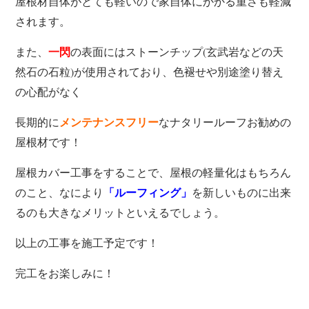
屋根材自体がとても軽いので
家自体にかかる重さも軽減
されます。
また、
の表面には
ストーンチップ(玄武岩などの天
一閃
然石の石粒)が
使用されており、色褪せや
別途塗り替え
の心配がなく
長期的に
な
ナタリールーフお勧めの
メンテナンスフリー
屋根材です！
屋根カバー工事をすることで、屋根の軽量化はもちろん
のこと、なにより
を新しいものに出来
「ルーフィング」
るのも大きなメリットといえるでしょう。
以上の工事を施工予定です！
完工をお楽しみに！