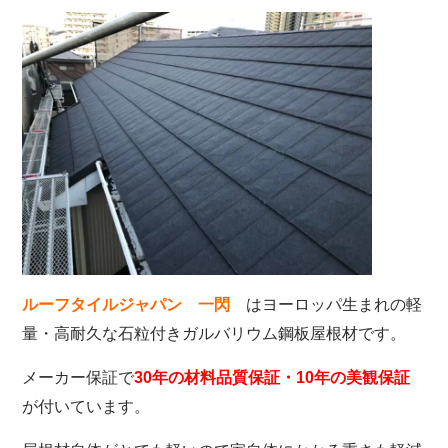
は
ヨーロッパ生まれの軽
ルーフタイルジャパン 一閃
量・高耐久な石粒付きガルバリウム鋼板屋根材です。
メーカー保証で
30年の材料品質保証・10年の美観保証
が
付いています。