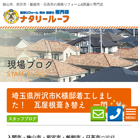
狭山市、所沢市・飯能市・日高市の屋根リフォーム&雨漏り専門店
現場ブログ
STAFF BLOG
埼玉県所沢市K様邸着工しまし
た！ 瓦屋根葺き替え 一閃
2025.03.11 (Tue) 更新
MENU
スタッフブログ
の皆様、
入間市・狭山市・所沢
市・飯能市・日高市