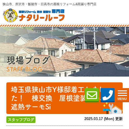
狭山市、所沢市・飯能市・日高市の屋根リフォーム&雨漏り専門店
現場ブログ
STAFF BLOG
埼玉県狭山市Y様邸着工しまし
た！ 棟交換 屋根塗装スーパー
MENU
遮熱サーモSi
2025.03.17 (Mon) 更新
スタッフブログ