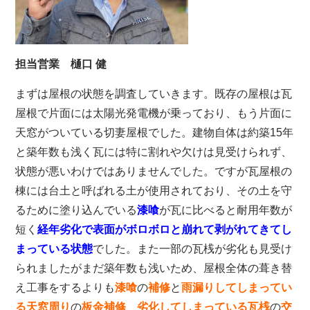
担当営業 樋口 健
まずは屋根の状態を調査していきます。既存の屋根は瓦
屋根で片面には太陽光発電機が乗っており、もう片面に
天窓がついている切妻屋根でした。建物自体は約築15年
と築年数も浅く瓦には
特に割れや欠けは見受けられず、
状態が悪いわけではありませんでした。ですが瓦屋根の
棟には台土と呼ばれる土が使用されており、その土を守
るために塗り込んでいる
漆喰
が瓦に比べると耐用年数が
短く
経年劣化で表面がボロボロと崩れて剥がれてきてし
まっている状態
でした。また一部の瓦桟が劣化も見受け
られましたがまだ築年数も浅いため、屋根全体の葺き替
え工事をするよりも
漆喰
の
補修
と
雨漏りしてしまってい
る天窓周り
の
板金補修
、
劣化してしまっている瓦桟
の
交