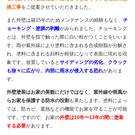
換工事
をご提案させていただきました。
また外壁は築15年のためメンテナンスの経験もなく、
チ
ョーキング・塗膜の剥離
がみられました。
チョーキング
とは、外壁を指で触った際に白い粉がつくことをいいま
す。雨や紫外線により塗料に含まれる合成樹脂が分解さ
れ、塗料に含まれる顔料が粉状になって表面に現れる現
象です。放置していると
サイディングの劣化、クラック
も徐々に広がり、内部に雨水が侵入する恐れ
がありま
す。
外壁塗装はお家の美観にだけではなく、紫外線や雨風か
らお家を保護する防水の役割
も果たします。塗料によっ
ては、防カビ、遮熱などの機能でお家を守ることが可能
です。ですので、お家の
外壁は10年〜13年の間
に
塗装
する必要
があります。