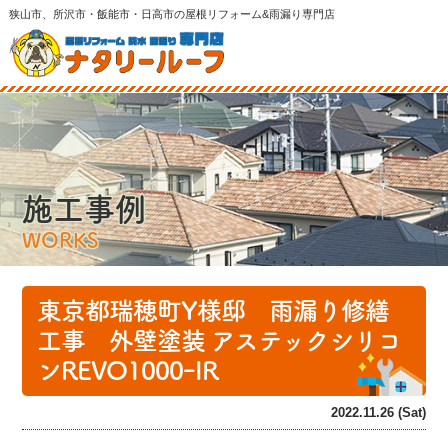
狭山市、所沢市・飯能市・日高市の屋根リフォーム&雨漏り専門店
施工事例
WORKS
東京都瑞穂町Y様邸 雨漏り修繕
工事 外壁塗装 アステックシリコ
ンREVO1000ｰIR
2022.11.26 (Sat)