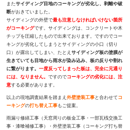
また
サイディング目地のコーキングが劣化し、剥離や破
断
がおきていました。
サイディングの外壁で
最も注意しなければいけない箇所
がコーキング
です。サイディングは、コンクリートや木
チップを圧縮したもので出来ております。ですのでコー
キングが劣化してしまうとサイディングの小口（切り
口）が露出してしまい、たとえ
サイディング板の塗膜が
生きていても目地から雨水が染み込み、板の反りや割れ
に繋がります。
一度反ってしまった板は、完全に元通り
には、なりません。
ですので
コーキングの劣化には、注
意
する必要があります。
以上の現地調査結果を踏まえ
外壁塗装工事
と合わせて
コ
ーキング
の
打ち替え工事
もご提案。
雨漏り修繕工事（天窓周りの板金工事・一部瓦桟交換工
事・漆喰補修工事）・外壁塗装工事（コーキング打ち替