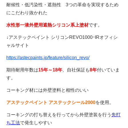
耐候性・低汚染性・遮熱性 3つの革命を実現するため
にこだわり抜かれた
水性形一液外壁用遮熱シリコン系上塗材
です。
↓アステックペイント シリコンREVO1000ｰIRオフィシ
ャルサイト
https://astecpaints.jp/feature/silicon_revo/
期待耐用年数は
15年～18年
、自社保証も
8年
付いていま
す。
コーキング材には外壁塗料と相性のいい
アステックペイント アステックシール2000
を使用。
コーキングの打ち替えを行ってから外壁塗装を行う
先打
ち工法
で発生しやすい