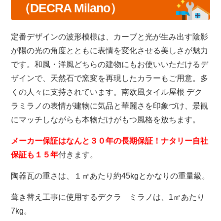
（DECRA Milano）
定番デザインの波形模様は、カーブと光が生み出す陰影
が陽の光の角度とともに表情を変化させる美しさが魅力
です。和風・洋風どちらの建物にもお使いいただけるデ
ザインで、天然石で窯変を再現したカラーもご用意。多
くの人々に支持されています。南欧風タイル屋根 デク
ラミラノの表情が建物に気品と華麗さを印象づけ、景観
にマッチしながらも本物だけがもつ風格を放ちます。
メーカー保証はなんと３０年の長期保証！ナタリー自社
保証も１５年
付きます。
陶器瓦の重さは、１㎡あたり約45kgとかなりの重量級。
葺き替え工事に使用するデクラ ミラノは、1㎡あたり
7kg。