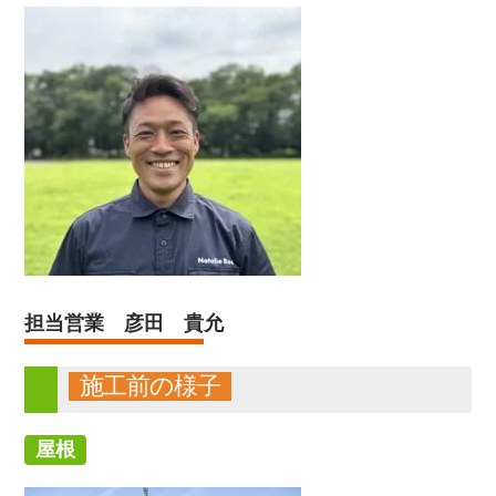
担当営業 彦田 貴允
施工前の様子
屋根