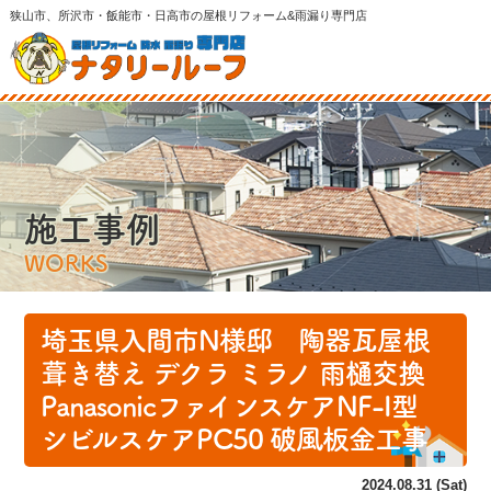
狭山市、所沢市・飯能市・日高市の屋根リフォーム&雨漏り専門店
施工事例
WORKS
埼玉県入間市N様邸 陶器瓦屋根
葺き替え デクラ ミラノ 雨樋交換
PanasonicファインスケアNF-I型
シビルスケアPC50 破風板金工事
2024.08.31 (Sat)