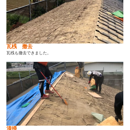
瓦桟 撤去
瓦桟も撤去できました。
清掃