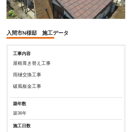
入間市N様邸 施工データ
工事内容
屋根葺き替え工事
雨樋交換工事
破風板金工事
築年数
築36年
施工日数