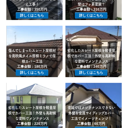
え工事！
壁はフッ素塗装！
工事金額：350万円
工事金額：310万円
詳しくはこちら
詳しくはこちら
傷んでしまったスレート屋根材
劣化したスレート屋根を軽量屋
を南欧風タイル屋根ミラノで屋
根でカバー工法！外壁も高耐候
根カバー工法
な塗料でメンテナンス
工事金額：180万円
工事金額：240万円
詳しくはこちら
詳しくはこちら
劣化したスレート屋根を軽量屋
塗装ではメンテナンスできない
根でカバー工法！外壁も高耐候
外壁を金属サイディングカバー
な塗料でメンテナンス
工法でイメージチェンジ！
工事金額：220万円
工事金額：60万円