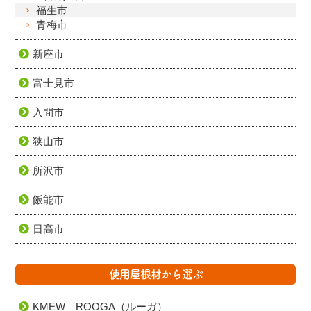
福生市
青梅市
新座市
富士見市
入間市
狭山市
所沢市
飯能市
日高市
使用屋根材から選ぶ
KMEW ROOGA（ルーガ）