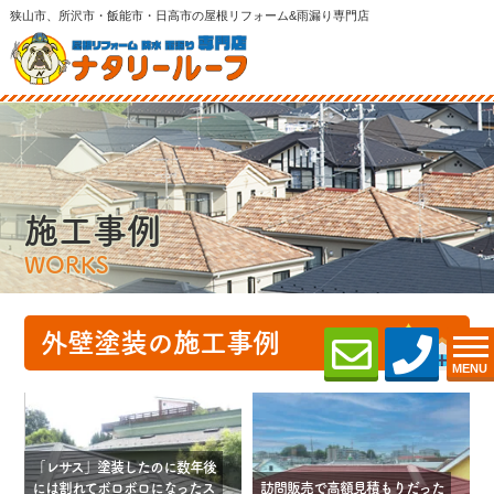
狭山市、所沢市・飯能市・日高市の屋根リフォーム&雨漏り専門店
施工事例
WORKS
外壁塗装の施工事例
MENU
「レサス」塗装したのに数年後
には割れてボロボロになったス
訪問販売で高額見積もりだった