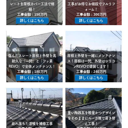
レートを屋根カバー工法で修
工事がお得なお値段でフルリフ
繕！
ォーム！
工事金額：150万円
工事金額：300万円
詳しくはこちら
詳しくはこちら
傷んだスレート屋根と外壁を高
屋根と外壁を一緒にメンテナン
耐久な「一閃」と「フッ素
ス！屋根は一閃、外壁はシリコ
REVO」で全体メンテナンス！
ンREVOで塗装します！
工事金額：180万円
工事金額：240万円
詳しくはこちら
詳しくはこちら
重い陶器瓦を軽量かつデザイン
をそのままにルーガ雅で葺き替
崩れ落ちた漆喰を補修工事
え工事！