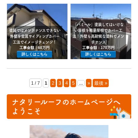
「パミール」塗装してはいけな
塗装ではメンテナンスできない
い屋根を軽量屋根でカバー工
外壁を金属サイディングカバー
法！外壁も高耐候な塗料でメン
工法でイメージチェンジ！
テナンス
工事金額：60万円
工事金額：170万円
詳しくはこちら
詳しくはこちら
1 / 7
1
2
3
4
5
...
»
最後 »
ナタリールーフのホームページへ
ようこそ