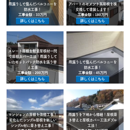
雨漏りして傷んだバルコニーを
アパートのセメント瓦屋根を棟
防水工事！
交換して塗装します！
工事金額：33万円
工事金額：180万円
詳しくはこちら
詳しくはこちら
スレート屋根を軽量屋根材一閃
で屋根カバー工法！雨漏りして
いたセットバック防水を張り替
雨漏りして傷んだバルコニーを
え工事
防水工事！
工事金額：200万円
工事金額：45万円
詳しくはこちら
詳しくはこちら
マンションの屋根を改修工事！
雨漏りを下地から修繕！屋根葺
劣化したシングル屋根を新しい
き替えと屋根カバー工法ダブル
シングル材に葺き替え工事！
工法！