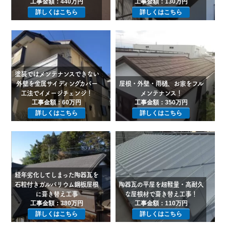
工事金額：440万円
工事金額：130万円
詳しくはこちら
詳しくはこちら
塗装ではメンテナンスできない
外壁を金属サイディングカバー
屋根・外壁・雨樋、お家をフル
工法でイメージチェンジ！
メンテナンス！
工事金額：60万円
工事金額：350万円
詳しくはこちら
詳しくはこちら
経年劣化してしまった陶器瓦を
石粒付きガルバリウム鋼板屋根
陶器瓦の平屋を超軽量・高耐久
に葺き替え工事
な屋根材で葺き替え工事！
工事金額：380万円
工事金額：110万円
詳しくはこちら
詳しくはこちら