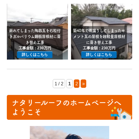
崩れてしまった陶器瓦を石粒付
築40年で雨漏りしてしまったセ
きガルバリウム鋼板屋根材に葺
メント瓦の屋根を超軽量屋根材
き替え工事
に葺き替え工事
工事金額：230万円
工事金額：230万円
詳しくはこちら
詳しくはこちら
1 / 2
1
2
»
ナタリールーフのホームページへ
ようこそ