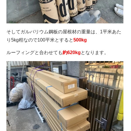
そしてガルバリウム鋼板の屋根材の重量は、1平米あた
り5kg程なので100平米とすると
500kg
ルーフィングと合わせても
約620kg
となります。