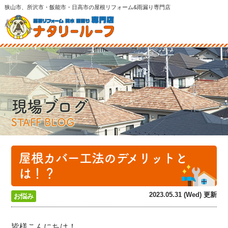
狭山市、所沢市・飯能市・日高市の屋根リフォーム&雨漏り専門店
現場ブログ
STAFF BLOG
屋根カバー工法のデメリットと
は！？
2023.05.31 (Wed) 更新
お悩み
皆様こんにちは！