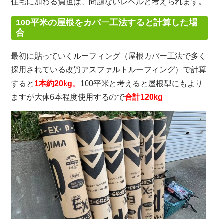
住宅に加わる負担は、問題ないレベルと考えられます。
100平米の屋根をカバー工法すると計算した場
合
最初に貼っていくルーフィング（屋根カバー工法で多く
採用されている改質アスファルトルーフィング）で計算
すると
1本約20kg
。
100平米と考えると屋根型にもより
ますが大体6本程度使用するので
合計120kg