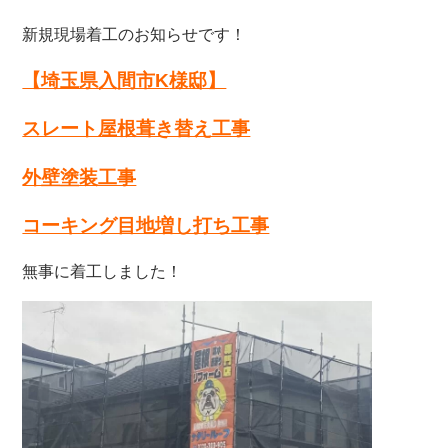
新規現場着工のお知らせです！
【埼玉県入間市K
様邸】
スレート屋根葺き替え工事
外壁塗装工事
コーキング目地増し打ち工事
無事に着工しました！