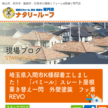
狭山市、所沢市・飯能市・日高市の屋根リフォーム&雨漏り専門店
現場ブログ
STAFF BLOG
埼玉県入間市K様邸着工しまし
た！ 「パミール」スレート屋根
葺き替え一閃 外壁塗装 フッ素
REVO
2024.11.23 (Sat) 更新
スタッフブログ