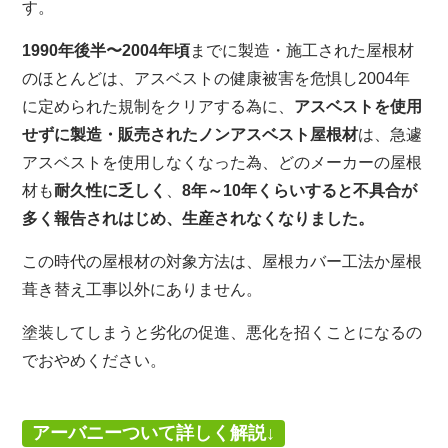
す。
1990年後半〜2004年頃
までに製造・施工された屋根材
のほとんどは、アスベストの健康被害を危惧し2004年
に定められた規制をクリアする為に、
アスベストを使用
せずに製造・販売されたノンアスベスト屋根材
は、急遽
アスベストを使用しなくなった為、どのメーカーの屋根
材も
耐久性に乏しく
、
8年～10年くらいすると不具合が
多く報告されはじめ、生産されなくなりました。
この時代の屋根材の対象方法は、屋根カバー工法か屋根
葺き替え工事以外にありません。
塗装してしまうと劣化の促進、悪化を招くことになるの
でおやめください。
アーバニーついて詳しく解説↓