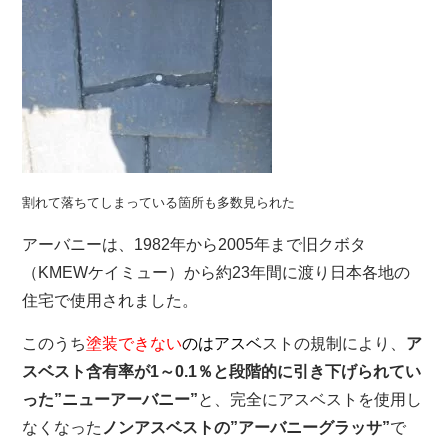
割れて落ちてしまっている箇所も多数見られた
アーバニーは、1982年から2005年まで旧クボタ
（KMEWケイミュー）から約23年間に渡り日本各地の
住宅で使用されました。
このうち
塗装できない
のは
アスベ
ストの規制により、
ア
スベスト含有率が1～0.1％と段階的に引き下げられてい
った
”ニューアーバニー”
と、完全にアスベストを使用し
なくなった
ノンアスベストの
”アーバニーグラッサ”
で