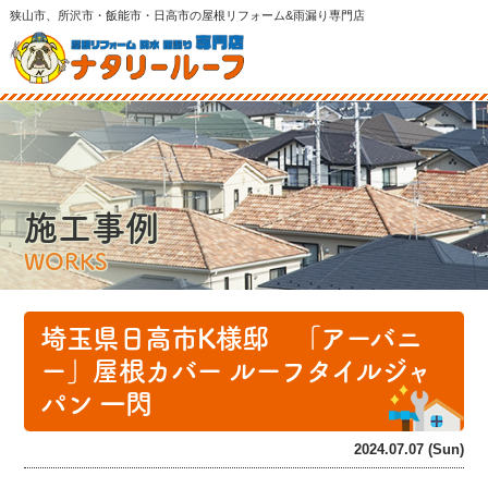
狭山市、所沢市・飯能市・日高市の屋根リフォーム&雨漏り専門店
施工事例
WORKS
埼玉県日高市K様邸 「アーバニ
ー」屋根カバー ルーフタイルジャ
パン 一閃
2024.07.07 (Sun)