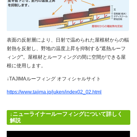
表面の反射層により、日射で温められた屋根材からの輻
射熱を反射し、野地の温度上昇を抑制する“遮熱ルーフ
ィング”。屋根材とルーフィングの間に空間ができる屋
根に使用します。
↓TAJIMAルーフィング オフィシャルサイト
https://www.tajima.jp/juken/index02_02.html
↓ニューライナールーフィングについて詳しく
解説