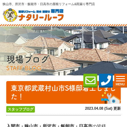
狭山市、所沢市・飯能市・日高市の屋根リフォーム&雨漏り専門店
現場ブログ
STAFF BLOG
MENU
東京都武蔵村山市S様邸着工しまし
た！
2023.04.08 (Sat) 更新
スタッフブログ
入間市・狭山市・所沢
市・飯能市・日高市
の皆様、