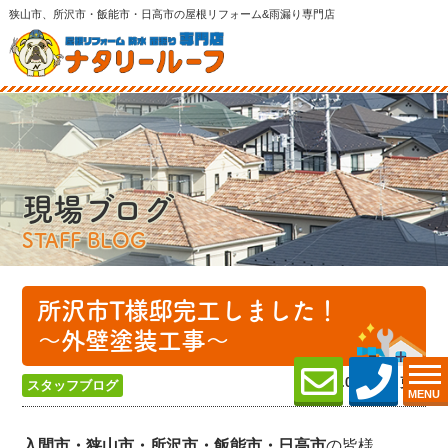
狭山市、所沢市・飯能市・日高市の屋根リフォーム&雨漏り専門店
現場ブログ
STAFF BLOG
所沢市T様邸完工しました！
～外壁塗装工事～
2023.04.09 (Sun) 更新
スタッフブログ
MENU
入間市・狭山市・所沢
市・飯能市・日高市
の皆様、