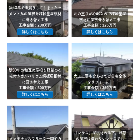
築40年で雨漏りしてしまったセ
メント瓦の屋根を超軽量屋根材
瓦の重さが心配なので超軽量屋
に葺き替え工事
根材に屋根葺き替え工事
工事金額：230万円
工事金額：125万円
詳しくはこちら
詳しくはこちら
築50年の和瓦の屋根を軽量の石
粒付きガルバリウム鋼板屋根材
大工工事も合わせてご自宅全体
に葺き替え工事
をリフォーム！
工事金額：300万円
工事金額：350万円
詳しくはこちら
詳しくはこちら
「レサス」屋根材の落下。既存
メンテナンスフリーな一閃でカ
の屋根は塗れないレサスでし