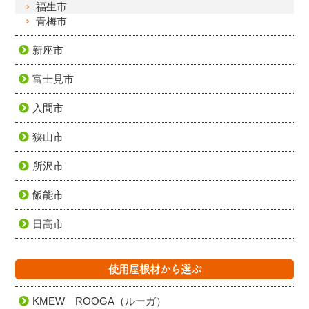
福生市
青梅市
新座市
富士見市
入間市
狭山市
所沢市
飯能市
日高市
使用屋根材から選ぶ
KMEW ROOGA（ルーガ）