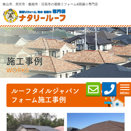
狭山市、所沢市・飯能市・日高市の屋根リフォーム&雨漏り専門店
施工事例
WORKS
ルーフタイルジャパン 一閃のリ
MENU
フォーム施工事例